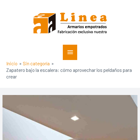
Ir
Menú
al
contenido
principal
Inicio
Sin categoría
Zapatero bajo la escalera: cómo aprovechar los peldaños para
crear
Navegación
de
entradas