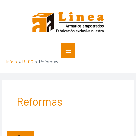
Ir
Menú
al
contenido
principal
Inicio
BLOG
Reformas
Reformas