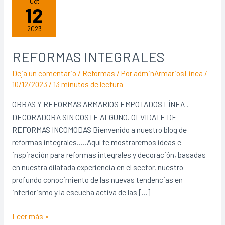
Oct
12
2023
REFORMAS INTEGRALES
REFORMAS
INTEGRALES
Deja un comentario
/
Reformas
/ Por
adminArmariosLinea
/
10/12/2023
/
13 minutos de lectura
OBRAS Y REFORMAS ARMARIOS EMPOTADOS LÍNEA .
DECORADORA SIN COSTE ALGUNO. OLVIDATE DE
REFORMAS INCOMODAS Bienvenido a nuestro blog de
reformas integrales…..Aquí te mostraremos ideas e
inspiración para reformas integrales y decoración, basadas
en nuestra dilatada experiencia en el sector, nuestro
profundo conocimiento de las nuevas tendencias en
interiorismo y la escucha activa de las […]
Leer más »